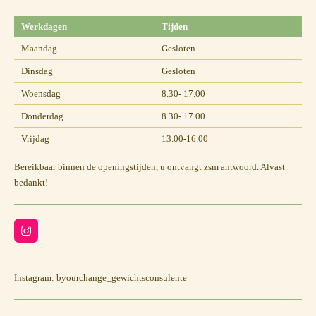
Werkdagen
Tijden
Maandag
Gesloten
Dinsdag
Gesloten
Woensdag
8.30- 17.00
Donderdag
8.30- 17.00
Vrijdag
13.00-16.00
Bereikbaar binnen de openingstijden, u ontvangt zsm antwoord. Alvast
bedankt!
I
n
s
t
a
Instagram: byourchange_gewichtsconsulente
g
r
a