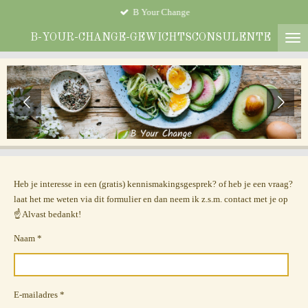
B Your Change
Ga
direct
B-YOUR-CHANGE-GEWICHTSCONSULENTE
naar
de
hoofdinhoud
Heb je interesse in een (gratis) kennismakingsgesprek? of heb je een vraag?
laat het me weten via dit formulier en dan neem ik z.s.m. contact met je op
☝️ Alvast bedankt!
Naam *
E-mailadres *