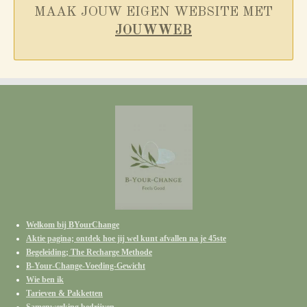
MAAK JOUW EIGEN WEBSITE MET
JOUWWEB
Welkom bij BYourChange
Aktie pagina; ontdek hoe jij wel kunt afvallen na je 45ste
Begeleiding; The Recharge Methode
B-Your-Change-Voeding-Gewicht
Wie ben ik
Tarieven & Pakketten
Samenwerking bedrijven