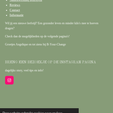
Reviews
Contact
Informatie
Wil jij een nieuwe leefstijl? Een gezonder leven en minder kilo's mee te hoeven
dragen?
Check dan de mogelijkheden op de volgende pagina's!
Groetjes Angelique en tot ziens bij B-Your-Change
BRENG EEN BEZOEKJE OP DE INSTAGRAM PAGINA
dagelijks story, veel tips en info!
I
n
s
t
a
g
r
a
m
KvK: 91636507
Deze website gebruikt cookies voor analyse-