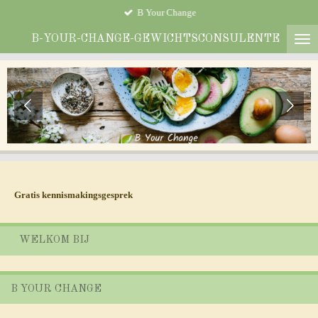
B Your Change
Ga
direct
B-YOUR-CHANGE-GEWICHTSCONSULENTE
naar
de
hoofdinhoud
Gratis kennismakingsgesprek
WELKOM BIJ
B YOUR CHANGE